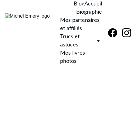
Blog
Accueil
Biographie
Mes partenaires 
et affiliés
Trucs et 
astuces
Mes livres 
photos
Infr
aro