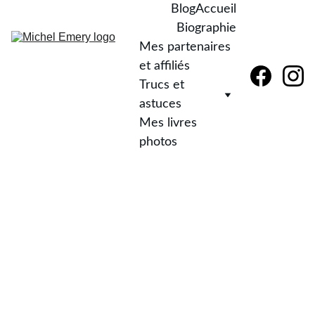
Blog
Accueil
Biographie
Mes partenaires 
et affiliés
Trucs et 
astuces
Mes livres 
photos
Calendrie
r du mois 